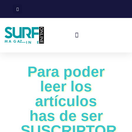
Surf En España
Viajes De Surf
Para poder
leer los
artículos
has de ser
SUSCRIPTOR