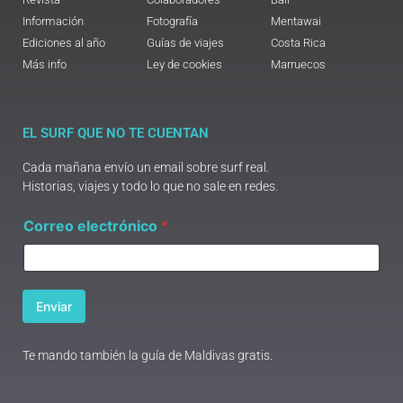
Información
Fotografía
Mentawai
Ediciones al año
Guías de viajes
Costa Rica
Más info
Ley de cookies
Marruecos
EL SURF QUE NO TE CUENTAN
Cada mañana envío un email sobre surf real.
Historias, viajes y todo lo que no sale en redes.
C
Correo electrónico
*
o
r
r
e
o
Enviar
*
e
l
Te mando también la guía de Maldivas gratis.
e
c
t