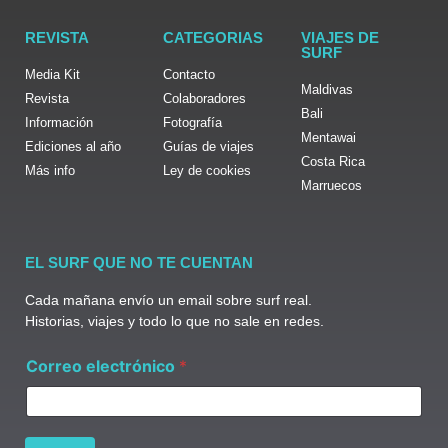
REVISTA
CATEGORIAS
VIAJES DE
SURF
Media Kit
Contacto
Maldivas
Revista
Colaboradores
Bali
Información
Fotografía
Mentawai
Ediciones al año
Guías de viajes
Costa Rica
Más info
Ley de cookies
Marruecos
EL SURF QUE NO TE CUENTAN
Cada mañana envío un email sobre surf real.
Historias, viajes y todo lo que no sale en redes.
C
Correo electrónico
*
o
r
r
e
o