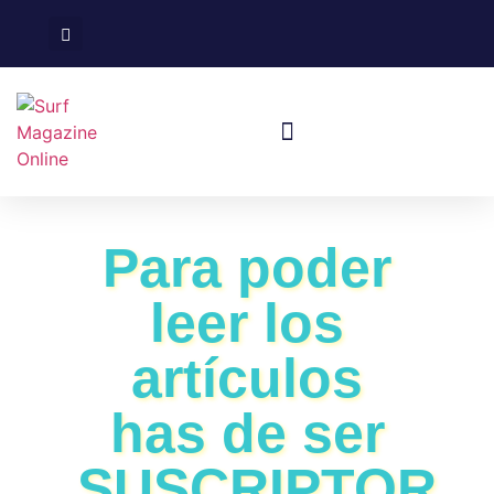
Surf En España
Viajes De Surf
Para poder
leer los
artículos
has de ser
SUSCRIPTOR