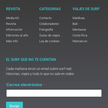
REVISTA
CATEGORIAS
VIAJES DE SURF
Media Kit
Contacto
Maldivas
Revista
Colaboradores
Bali
Información
Fotografía
Mentawai
Ediciones al año
Guías de viajes
Costa Rica
Más info
Ley de cookies
Marruecos
EL SURF QUE NO TE CUENTAN
Cada mañana envío un email sobre surf real.
Historias, viajes y todo lo que no sale en redes.
C
Correo electrónico
*
o
r
r
e
o
Enviar