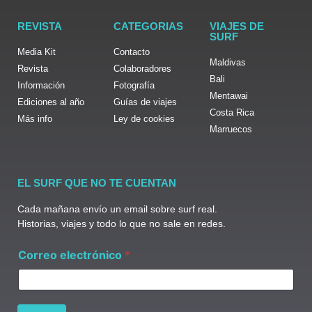
REVISTA
CATEGORIAS
VIAJES DE
SURF
Media Kit
Contacto
Maldivas
Revista
Colaboradores
Bali
Información
Fotografía
Mentawai
Ediciones al año
Guías de viajes
Costa Rica
Más info
Ley de cookies
Marruecos
EL SURF QUE NO TE CUENTAN
Cada mañana envío un email sobre surf real.
Historias, viajes y todo lo que no sale en redes.
e
Correo electrónico
*
l
e
c
t
r