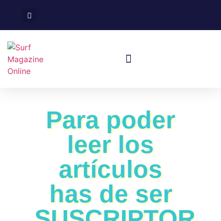
Surf En España
Viajes De Surf
Para poder
leer los
artículos
has de ser
SUSCRIPTOR