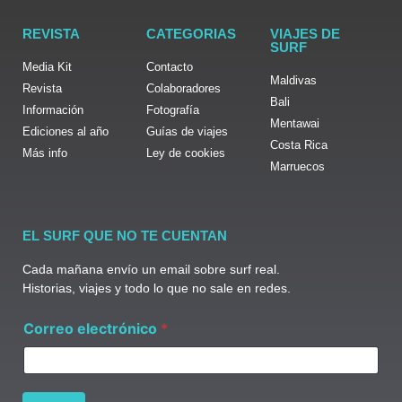
REVISTA
CATEGORIAS
VIAJES DE
SURF
Media Kit
Contacto
Maldivas
Revista
Colaboradores
Bali
Información
Fotografía
Mentawai
Ediciones al año
Guías de viajes
Costa Rica
Más info
Ley de cookies
Marruecos
EL SURF QUE NO TE CUENTAN
Cada mañana envío un email sobre surf real.
Historias, viajes y todo lo que no sale en redes.
C
Correo electrónico
*
o
r
r
e
o