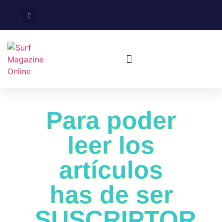
Surf En España
Viajes De Surf
Para poder
leer los
artículos
has de ser
SUSCRIPTOR