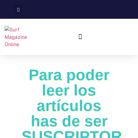
Surf En España
Viajes De Surf
Para poder
leer los
artículos
has de ser
SUSCRIPTOR