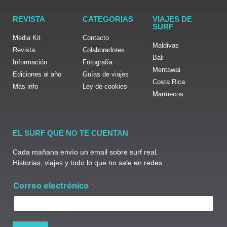
REVISTA
CATEGORIAS
VIAJES DE
SURF
Media Kit
Contacto
Maldivas
Revista
Colaboradores
Bali
Información
Fotografía
Mentawai
Ediciones al año
Guías de viajes
Costa Rica
Más info
Ley de cookies
Marruecos
EL SURF QUE NO TE CUENTAN
Cada mañana envío un email sobre surf real.
Historias, viajes y todo lo que no sale en redes.
C
Correo electrónico
*
o
r
r
e
o