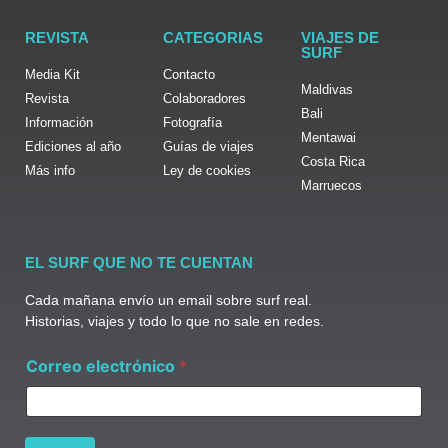
REVISTA
CATEGORIAS
VIAJES DE
SURF
Media Kit
Contacto
Maldivas
Revista
Colaboradores
Bali
Información
Fotografía
Mentawai
Ediciones al año
Guías de viajes
Costa Rica
Más info
Ley de cookies
Marruecos
EL SURF QUE NO TE CUENTAN
Cada mañana envío un email sobre surf real.
Historias, viajes y todo lo que no sale en redes.
e
Correo electrónico
*
l
e
c
t
r