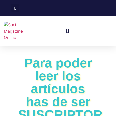
Surf En España
Viajes De Surf
Para poder
leer los
artículos
has de ser
SUSCRIPTOR