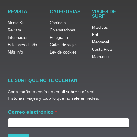
REVISTA
CATEGORIAS
VIAJES DE
SURF
Media Kit
Contacto
Maldivas
Revista
Colaboradores
Bali
Información
Fotografía
Mentawai
Ediciones al año
Guías de viajes
Costa Rica
Más info
Ley de cookies
Marruecos
EL SURF QUE NO TE CUENTAN
Cada mañana envío un email sobre surf real.
Historias, viajes y todo lo que no sale en redes.
e
Correo electrónico
*
l
e
c
t
r