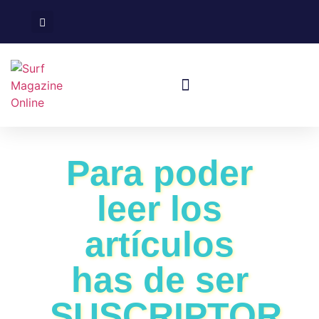
Surf En España
Viajes De Surf
Para poder
leer los
artículos
has de ser
SUSCRIPTOR