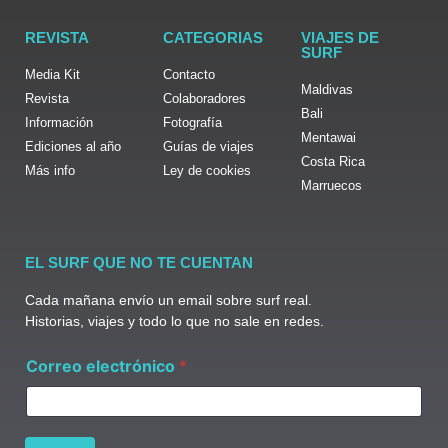
REVISTA
CATEGORIAS
VIAJES DE
SURF
Media Kit
Contacto
Maldivas
Revista
Colaboradores
Bali
Información
Fotografía
Mentawai
Ediciones al año
Guías de viajes
Costa Rica
Más info
Ley de cookies
Marruecos
EL SURF QUE NO TE CUENTAN
Cada mañana envío un email sobre surf real.
Historias, viajes y todo lo que no sale en redes.
C
Correo electrónico
*
o
r
r
e
o