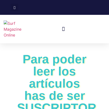
Surf En España
Viajes De Surf
Para poder
leer los
artículos
has de ser
SUSCRIPTOR