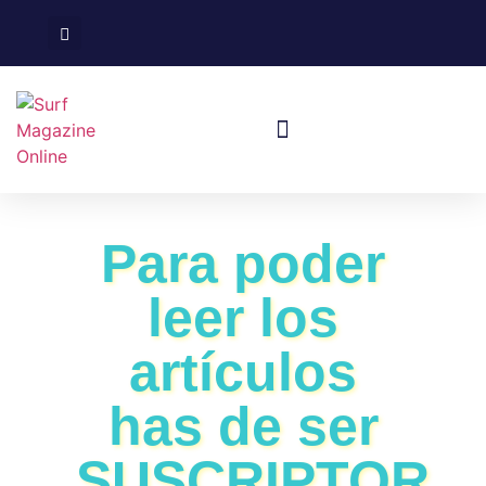
Surf En España
Viajes De Surf
Para poder
leer los
artículos
has de ser
SUSCRIPTOR