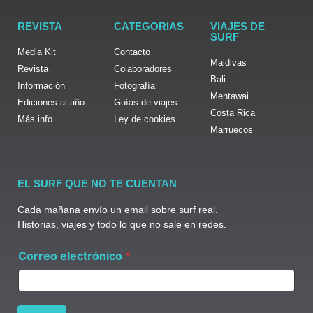
REVISTA
CATEGORIAS
VIAJES DE
SURF
Media Kit
Contacto
Maldivas
Revista
Colaboradores
Bali
Información
Fotografía
Mentawai
Ediciones al año
Guías de viajes
Costa Rica
Más info
Ley de cookies
Marruecos
EL SURF QUE NO TE CUENTAN
Cada mañana envío un email sobre surf real.
Historias, viajes y todo lo que no sale en redes.
C
Correo electrónico
*
o
r
r
e
o