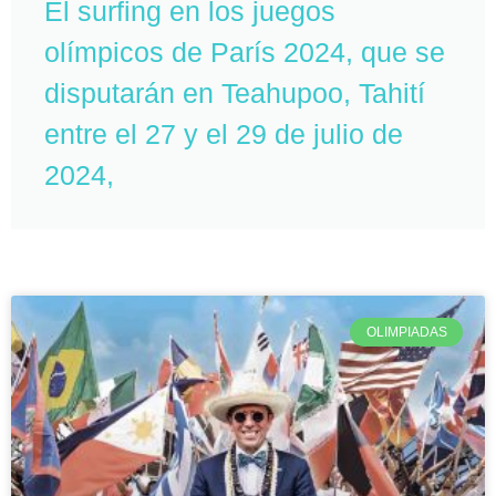
El surfing en los juegos
olímpicos de París 2024, que se
disputarán en Teahupoo, Tahití
entre el 27 y el 29 de julio de
2024,
OLIMPIADAS