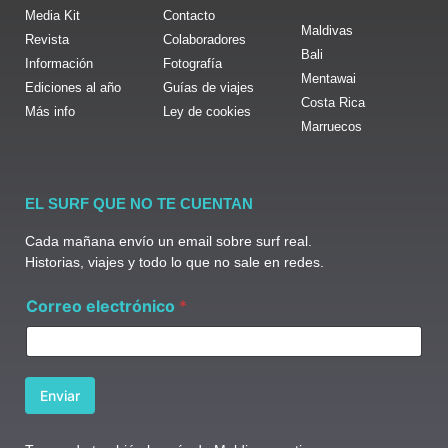
Media Kit
Contacto
Maldivas
Revista
Colaboradores
Bali
Información
Fotografía
Mentawai
Ediciones al año
Guías de viajes
Costa Rica
Más info
Ley de cookies
Marruecos
EL SURF QUE NO TE CUENTAN
Cada mañana envío un email sobre surf real.
Historias, viajes y todo lo que no sale en redes.
e
Correo electrónico
*
l
e
c
t
r
Enviar
ó
n
i