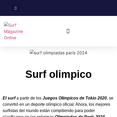
Surf En España
Viajes De Surf
Surf olimpico
El surf
a partir de los
Juegos Olímpicos de Tokio 2020
, se
convirtió en un deporte olímpico oficial. Ahora, los mejores
surfistas del mundo están compitiendo para poder
clasificarse en las próximas
Olimpiadas de París 2024
,