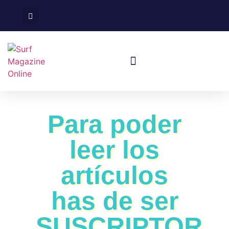
Surf En España
Viajes De Surf
Para poder
leer los
artículos
has de ser
SUSCRIPTOR