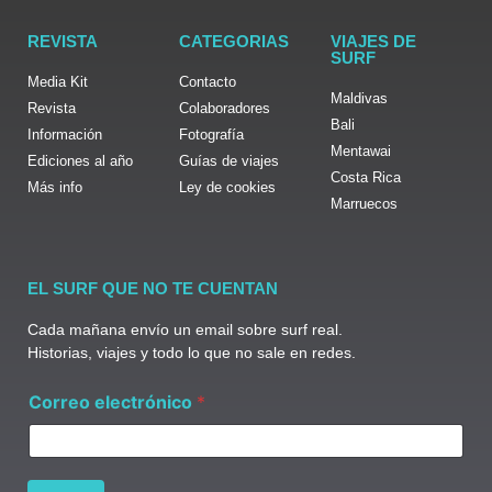
REVISTA
CATEGORIAS
VIAJES DE
SURF
Media Kit
Contacto
Maldivas
Revista
Colaboradores
Bali
Información
Fotografía
Mentawai
Ediciones al año
Guías de viajes
Costa Rica
Más info
Ley de cookies
Marruecos
EL SURF QUE NO TE CUENTAN
Cada mañana envío un email sobre surf real.
Historias, viajes y todo lo que no sale en redes.
e
Correo electrónico
*
l
e
c
t
r