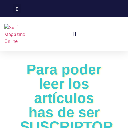
Surf En España
Viajes De Surf
Para poder
leer los
artículos
has de ser
SUSCRIPTOR