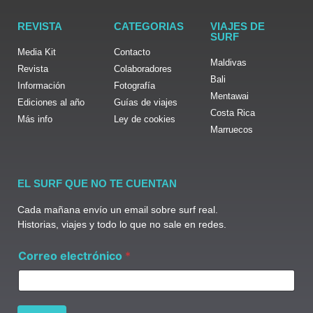
REVISTA
CATEGORIAS
VIAJES DE
SURF
Media Kit
Contacto
Maldivas
Revista
Colaboradores
Bali
Información
Fotografía
Mentawai
Ediciones al año
Guías de viajes
Costa Rica
Más info
Ley de cookies
Marruecos
EL SURF QUE NO TE CUENTAN
Cada mañana envío un email sobre surf real.
Historias, viajes y todo lo que no sale en redes.
e
Correo electrónico
*
l
e
c
t
r