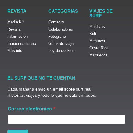
REVISTA
CATEGORIAS
VIAJES DE
SURF
Media Kit
Contacto
Maldivas
Revista
Colaboradores
Bali
Información
Fotografía
Mentawai
Ediciones al año
Guías de viajes
Costa Rica
Más info
Ley de cookies
Marruecos
EL SURF QUE NO TE CUENTAN
Cada mañana envío un email sobre surf real.
Historias, viajes y todo lo que no sale en redes.
e
Correo electrónico
*
l
e
c
t
r