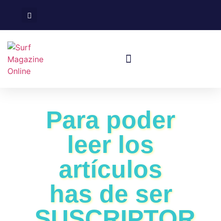
Surf En España
Viajes De Surf
Para poder
leer los
artículos
has de ser
SUSCRIPTOR