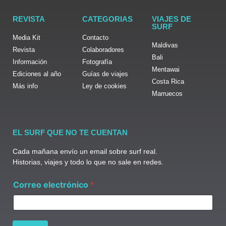
REVISTA
CATEGORIAS
VIAJES DE
SURF
Media Kit
Contacto
Maldivas
Revista
Colaboradores
Bali
Información
Fotografía
Mentawai
Ediciones al año
Guías de viajes
Costa Rica
Más info
Ley de cookies
Marruecos
EL SURF QUE NO TE CUENTAN
Cada mañana envío un email sobre surf real.
Historias, viajes y todo lo que no sale en redes.
*
Correo electrónico
*
C
o
r
r
e