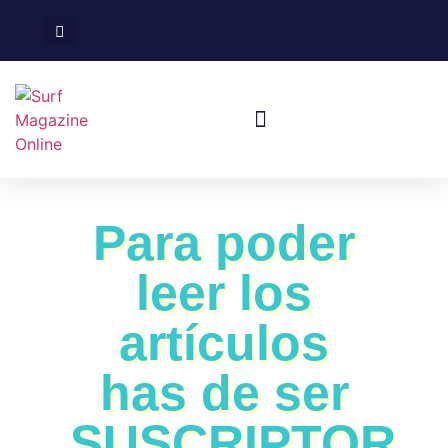
Surf En España
Viajes De Surf
Para poder
leer los
artículos
has de ser
SUSCRIPTOR