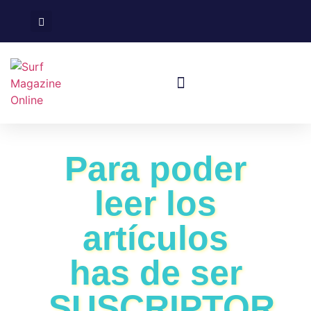
Surf En España
Viajes De Surf
Para poder
leer los
artículos
has de ser
SUSCRIPTOR