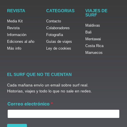
REVISTA
CATEGORIAS
VIAJES DE
SURF
Media Kit
Contacto
Maldivas
Revista
Colaboradores
Bali
Información
Fotografía
Mentawai
Ediciones al año
Guías de viajes
Costa Rica
Más info
Ley de cookies
Marruecos
EL SURF QUE NO TE CUENTAN
Cada mañana envío un email sobre surf real.
Historias, viajes y todo lo que no sale en redes.
*
Correo electrónico
*
e
l
e
c
t