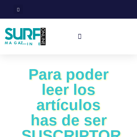
Surf En España
Viajes De Surf
Para poder
leer los
artículos
has de ser
SUSCRIPTOR