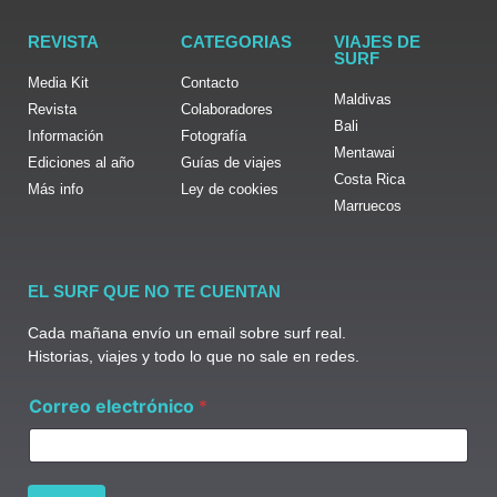
REVISTA
CATEGORIAS
VIAJES DE
SURF
Media Kit
Contacto
Maldivas
Revista
Colaboradores
Bali
Información
Fotografía
Mentawai
Ediciones al año
Guías de viajes
Costa Rica
Más info
Ley de cookies
Marruecos
EL SURF QUE NO TE CUENTAN
Cada mañana envío un email sobre surf real.
Historias, viajes y todo lo que no sale en redes.
C
Correo electrónico
*
o
r
r
e
o