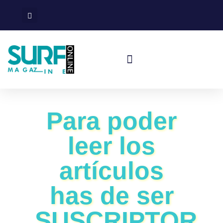
Surf En España
Viajes De Surf
Para poder
leer los
artículos
has de ser
SUSCRIPTOR