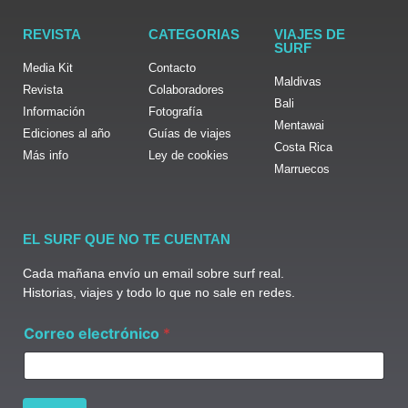
REVISTA
CATEGORIAS
VIAJES DE
SURF
Media Kit
Contacto
Maldivas
Revista
Colaboradores
Bali
Información
Fotografía
Mentawai
Ediciones al año
Guías de viajes
Costa Rica
Más info
Ley de cookies
Marruecos
EL SURF QUE NO TE CUENTAN
Cada mañana envío un email sobre surf real.
Historias, viajes y todo lo que no sale en redes.
*
Correo electrónico
*
*
C
o
r
r