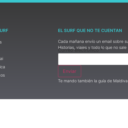
SURF
EL SURF QUE NO TE CUENTAN
Cada mañana envío un email sobre sur
s
Historias, viajes y todo lo que no sale
Correo
Correo electrónico
*
electrónico
ai
ica
Enviar
cos
Te mando también la guía de Maldivas