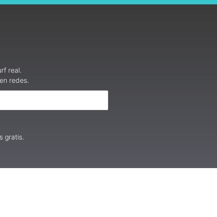
f real.
 en redes.
 gratis.