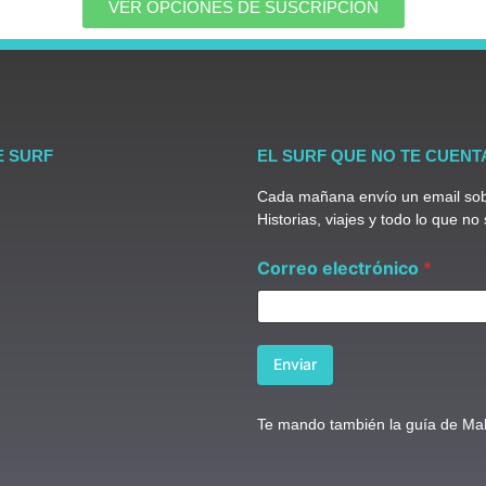
VER OPCIONES DE SUSCRIPCIÓN
E SURF
EL SURF QUE NO TE CUENT
Cada mañana envío un email sobr
Historias, viajes y todo lo que no
e
Correo electrónico
*
l
e
c
t
r
Enviar
ó
n
i
Te mando también la guía de Mald
c
o
C