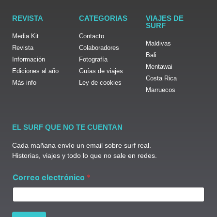
REVISTA
CATEGORIAS
VIAJES DE
SURF
Media Kit
Contacto
Maldivas
Revista
Colaboradores
Bali
Información
Fotografía
Mentawai
Ediciones al año
Guías de viajes
Costa Rica
Más info
Ley de cookies
Marruecos
EL SURF QUE NO TE CUENTAN
Cada mañana envío un email sobre surf real.
Historias, viajes y todo lo que no sale en redes.
C
Correo electrónico
*
o
r
r
e
o