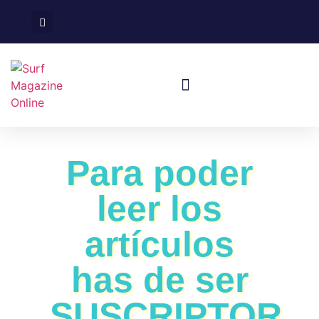
Surf En España
Viajes De Surf
Para poder
leer los
artículos
has de ser
SUSCRIPTOR