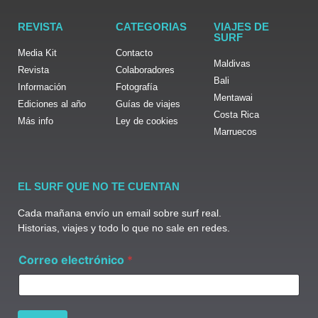
REVISTA
CATEGORIAS
VIAJES DE
SURF
Media Kit
Contacto
Maldivas
Revista
Colaboradores
Bali
Información
Fotografía
Mentawai
Ediciones al año
Guías de viajes
Costa Rica
Más info
Ley de cookies
Marruecos
EL SURF QUE NO TE CUENTAN
Cada mañana envío un email sobre surf real.
Historias, viajes y todo lo que no sale en redes.
C
Correo electrónico
*
o
r
r
e
o