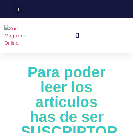
Surf En España
Viajes De Surf
Para poder
leer los
artículos
has de ser
SUSCRIPTOR