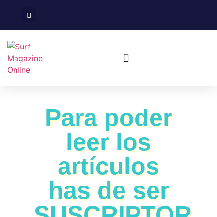
Surf En España
Viajes De Surf
Para poder
leer los
artículos
has de ser
SUSCRIPTOR