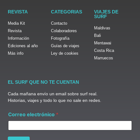
REVISTA
CATEGORIAS
VIAJES DE
SURF
Media Kit
Contacto
Maldivas
Revista
Colaboradores
Bali
Información
Fotografía
Mentawai
Ediciones al año
Guías de viajes
Costa Rica
Más info
Ley de cookies
Marruecos
EL SURF QUE NO TE CUENTAN
Cada mañana envío un email sobre surf real.
Historias, viajes y todo lo que no sale en redes.
e
Correo electrónico
*
l
e
c
t
r