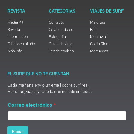
REVISTA
CATEGORIAS
VIAJES DE SURF
Media Kit
Contacto
Maldivas
Revista
Colaboradores
Bali
Información
Fotografía
Mentawai
Ediciones al año
Guías de viajes
Costa Rica
Más info
Ley de cookies
Marruecos
EL SURF QUE NO TE CUENTAN
Cada mañana envío un email sobre surf real.
Historias, viajes y todo lo que no sale en redes.
*
Correo electrónico
*
C
o
r
r
e
Enviar