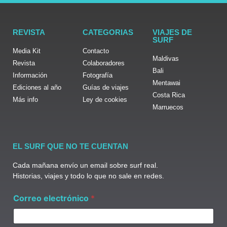
REVISTA
CATEGORIAS
VIAJES DE
SURF
Media Kit
Contacto
Maldivas
Revista
Colaboradores
Bali
Información
Fotografía
Mentawai
Ediciones al año
Guías de viajes
Costa Rica
Más info
Ley de cookies
Marruecos
EL SURF QUE NO TE CUENTAN
Cada mañana envío un email sobre surf real.
Historias, viajes y todo lo que no sale en redes.
*
Correo electrónico
*
e
l
e