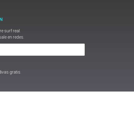
N
 surf real.
sale en redes.
ivas gratis.