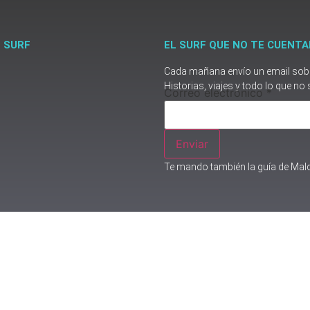
E SURF
EL SURF QUE NO TE CUENTA
Cada mañana envío un email sobre
Historias, viajes y todo lo que no 
Correo
Correo electrónico
*
electrónico
Enviar
Te mando también la guía de Mald