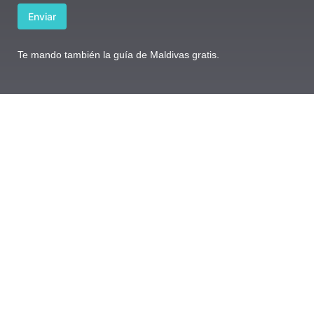
o
Enviar
e
l
e
Te mando también la guía de Maldivas gratis.
c
t
r
ó
n
i
c
o