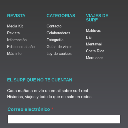
REVISTA
CATEGORIAS
VIAJES DE
SURF
Media Kit
Contacto
Maldivas
Revista
Colaboradores
Bali
Información
Fotografía
Mentawai
Ediciones al año
Guías de viajes
Costa Rica
Más info
Ley de cookies
Marruecos
EL SURF QUE NO TE CUENTAN
Cada mañana envío un email sobre surf real.
Historias, viajes y todo lo que no sale en redes.
C
Correo electrónico
*
o
r
r
e