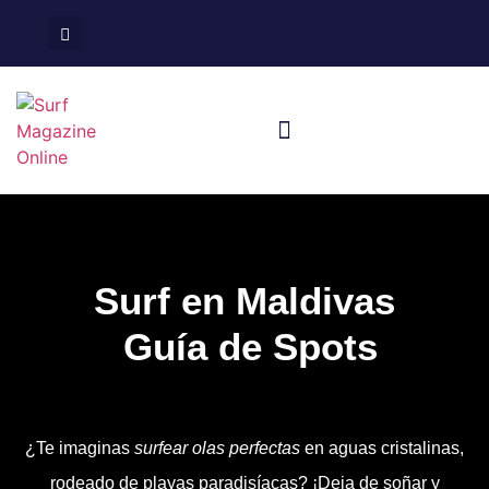
Surf En España
Viajes De Surf
Surf en Maldivas
Guía de Spots
¿Te imaginas
surfear olas perfectas
en aguas cristalinas,
rodeado de playas paradisíacas? ¡Deja de soñar y