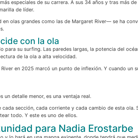
más especiales de su carrera. A sus 34 años y tras más de
arilla de líder.
en olas grandes como las de Margaret River— se ha conver
s.
cide con la ola
do para su surfing. Las paredes largas, la potencia del oc
lectura de la ola a alta velocidad.
t River en 2025 marcó un punto de inflexión. Y cuando un s
 un detalle menor, es una ventaja real.
 cada sección, cada corriente y cada cambio de esta ola. S
tear todo. Y este es uno de ellos.
unidad para Nadia Erostarbe
to y lo hará en una manga exigente, donde tendrá que medir