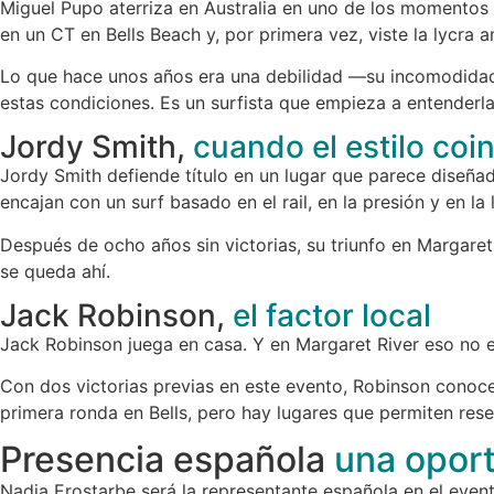
Miguel Pupo
aterriza en Australia en uno de los momentos 
en un CT en Bells Beach y, por primera vez, viste la lycra am
Lo que hace unos años era una debilidad —su incomodidad 
estas condiciones. Es un surfista que empieza a entenderla
Jordy Smith,
cuando el estilo coin
Jordy Smith
defiende título en un lugar que parece diseña
encajan con un surf basado en el rail, en la presión y en la 
Después de ocho años sin victorias, su triunfo en Margare
se queda ahí.
Jack Robinson,
el factor local
Jack Robinson
juega en casa. Y en Margaret River eso no es
Con dos victorias previas en este evento, Robinson conoce
primera ronda en Bells, pero hay lugares que permiten rese
Presencia española
una oport
Nadia Erostarbe
será la representante española en el even