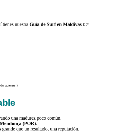
uí tienes nuestra
Guía de Surf en Maldivas
👉
ndo quieras.)
able
rando una madurez poco común.
 Mendonça (POR)
.
s grande que un resultado, una reputación.