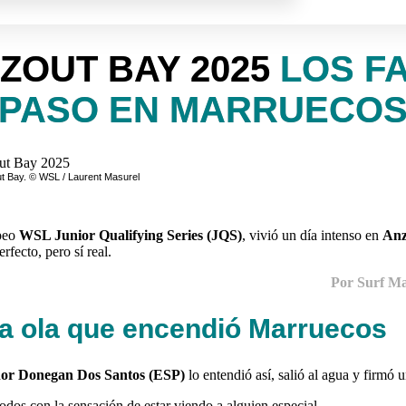
ZOUT BAY 2025
LOS FA
PASO EN MARRUECO
ut Bay. © WSL / Laurent Masurel
opeo
WSL Junior Qualifying Series (JQS)
, vivió un día intenso en
An
rfecto, pero sí real.
Por Surf Ma
la ola que encendió Marruecos
or Donegan Dos Santos (ESP)
lo entendió así, salió al agua y firmó 
odos con la sensación de estar viendo a alguien especial.