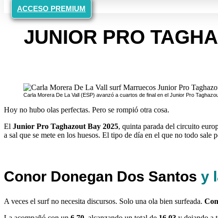
ACCESO PREMIUM
JUNIOR PRO TAGHA
Carla Morera De La Vall (ESP) avanzó a cuartos de final en el Junior Pro Taghazo
Hoy no hubo olas perfectas. Pero se rompió otra cosa.
El
Junior Pro Taghazout Bay 2025
, quinta parada del circuito eur
a sal que se mete en los huesos. El tipo de día en el que no todo sale pe
Conor Donegan Dos Santos
y 
A veces el surf no necesita discursos. Solo una ola bien surfeada.
Con
La acompañó con un
6.70
, alcanzando un total de
16.03
y dejando a t