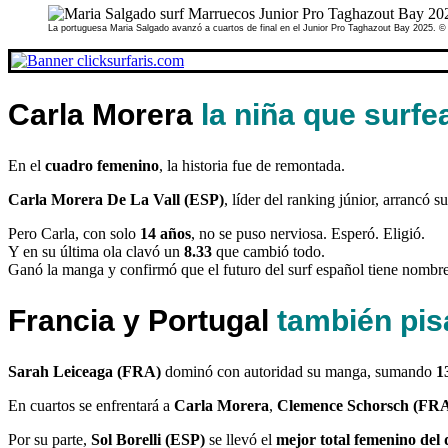
La portuguesa Maria Salgado avanzó a cuartos de final en el Junior Pro Taghazout Bay 2025. 
Carla Morera
la niña que surf
En el
cuadro femenino
, la historia fue de remontada.
Carla Morera De La Vall (ESP)
, líder del ranking júnior, arrancó 
Pero Carla, con solo
14 años
, no se puso nerviosa. Esperó. Eligió.
Y en su última ola clavó un
8.33
que cambió todo.
Ganó la manga y confirmó que el futuro del surf español tiene nombre
Francia y Portugal
también pis
Sarah Leiceaga (FRA)
dominó con autoridad su manga, sumando
1
En cuartos se enfrentará a
Carla Morera
,
Clemence Schorsch (FR
Por su parte,
Sol Borelli (ESP)
se llevó el
mejor total femenino del 