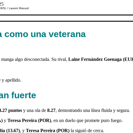
© WSL / Laurent Masurel
ea como una veterana
su manga algo desconectada. Su rival,
Laine Fernández Goenaga (EU
 y apellido.
an fuerte
3.27 puntos
y una ola de
8.27
, demostrando una línea fluida y segura.
A)
y
Teresa Pereira (POR)
, en un duelo que promete puro fuego.
día (13.67)
, y
Teresa Pereira (POR)
la siguió de cerca.