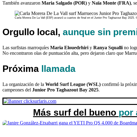
También avanzaron
Maria Salgado (POR)
y
Naïa Monte (FRA)
, s
Carla Morera De La Vall (ESP) avanzó a cuartos de final en el Junior Pro Taghazout Bay 2025.
Orgullo local,
aunque sin prem
Las surfistas marroquíes
Maria Elouedrhiri
y
Ranya Squalli
no logr
No encontraron olas de puntuación alta, pero dejaron claro que Marru
Próxima
llamada
La organización de la
World Surf League (WSL)
confirmó la próxi
campeones del
Junior Pro Taghazout Bay 2025
.
Más surf del bueno
por 