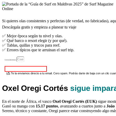
Si quieres olas consistentes y perfectas (de verdad, no fabricadas), aq
Descárgala gratis y empieza a planear tu viaje
✅ Mejor época según tu nivel y olas.
✅ Qué barco o resort elegir (y por qué).
✅ Tablas, quillas y trucos para reef.
✅ Errores típicos que te arruinan el surf trip.
Correo electrónico
Descargar guía gratis (PDF)
(📩 Te la enviamos directo a tu email. Cero spam. Podrás darte de baja con un clic cua
Oxel Oregi Cortés
sigue impar
En el norte de África, el vasco
Oxel Oregi Cortés (EUK)
sigue most
Ganó su manga con
15.17 puntos
, avanzando a cuartos junto a
João
Sereno, técnico y constante, Oregi parece estar construyendo algo má