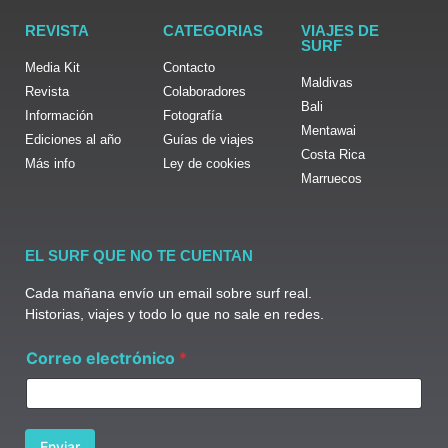
REVISTA
CATEGORIAS
VIAJES DE
SURF
Media Kit
Contacto
Maldivas
Revista
Colaboradores
Bali
Información
Fotografía
Mentawai
Ediciones al año
Guías de viajes
Costa Rica
Más info
Ley de cookies
Marruecos
EL SURF QUE NO TE CUENTAN
Cada mañana envío un email sobre surf real.
Historias, viajes y todo lo que no sale en redes.
e
Correo electrónico
*
l
e
c
t
r
Enviar