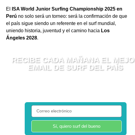
El
ISA World Junior Surfing Championship 2025 en
Perú
no solo será un torneo: será la confirmación de que
el país sigue siendo un referente en el surf mundial,
uniendo historia, juventud y el camino hacia
Los
Ángeles 2028
.
RECIBE CADA MAÑANA EL MEJO
EMAIL DE SURF DEL PAÍS
Olas, historias, viajes y verdad. Sin postureo.
Te enviamos un email diario de surf real.
Solo lo que vale la pena. Gratis y sin filtros.
Sí, quiero surf del bueno