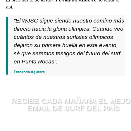
así.
“El WJSC sigue siendo nuestro camino más
directo hacia la gloria olímpica. Cuando veo
cuántos de nuestros surfistas olímpicos
dejaron su primera huella en este evento,
sé que seremos testigos del futuro del surf
en Punta Rocas”.
Fernando Aguerre
RECIBE CADA MAÑANA EL MEJO
EMAIL DE SURF DEL PAÍS
Olas, historias, viajes y verdad. Sin postureo.
Te enviamos un email diario de surf real.