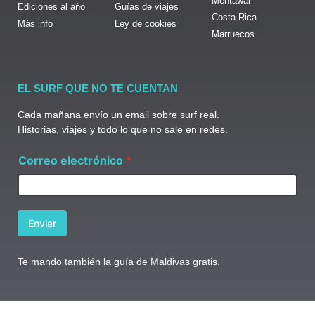
Mentawai
Ediciones al año
Guías de viajes
Costa Rica
Más info
Ley de cookies
Marruecos
EL SURF QUE NO TE CUENTAN
Cada mañana envío un email sobre surf real.
Historias, viajes y todo lo que no sale en redes.
e
Correo electrónico
*
l
e
c
t
r
Enviar
ó
n
i
Te mando también la guía de Maldivas gratis.
c
o
C
o