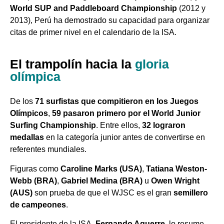
World SUP and Paddleboard Championship
(2012 y
2013), Perú ha demostrado su capacidad para organizar
citas de primer nivel en el calendario de la ISA.
El trampolín hacia la
gloria
olímpica
De los
71 surfistas que compitieron en los Juegos
Olímpicos
,
59 pasaron primero por el World Junior
Surfing Championship
. Entre ellos,
32 lograron
medallas
en la categoría junior antes de convertirse en
referentes mundiales.
Figuras como
Caroline Marks (USA)
,
Tatiana Weston-
Webb (BRA)
,
Gabriel Medina (BRA)
u
Owen Wright
(AUS)
son prueba de que el WJSC es el gran
semillero
de campeones
.
El presidente de la ISA,
Fernando Aguerre
, lo resume