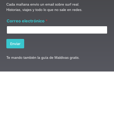
Cada mañana envío un email sobre surf real.
Historias, viajes y todo lo que no sale en redes.
C
Correo electrónico
*
o
r
r
e
o
Enviar
e
l
e
Te mando también la guía de Maldivas gratis.
c
t
r
ó
n
i
c
o
e
l
e
c