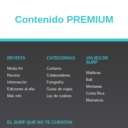
Contenido PREMIUM
REVISTA
CATEGORIAS
VIAJES DE
SURF
Media Kit
Contacto
Maldivas
Revista
Colaboradores
Bali
Información
Fotografía
Mentawai
Ediciones al año
Guías de viajes
Costa Rica
Más info
Ley de cookies
Marruecos
EL SURF QUE NO TE CUENTAN