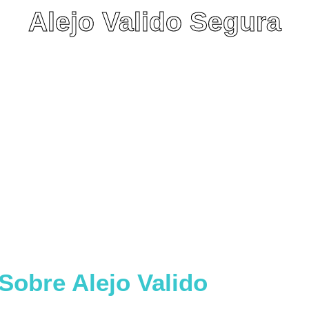
Alejo Valido Segura
Hablamos cinco minutos con esta joven promesa
canaria de la isla de Lanzarote Alejo Valido Segura de
tan solo trece años de edad, con un surfing muy solido y
sobre todo muy pero que muy potente.
Sobre Alejo Valido