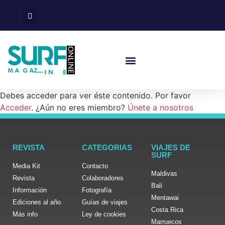
Surf En España
Viajes De Surf
Debes acceder para ver éste contenido. Por favor
Acceder
. ¿Aún no eres miembro?
Únete a nosotros
REVISTA
CATEGORIAS
VIAJES DE
SURF
Media Kit
Contacto
Maldivas
Revista
Colaboradores
Bali
Información
Fotografía
Mentawai
Ediciones al año
Guías de viajes
Costa Rica
Más info
Ley de cookies
Marruecos