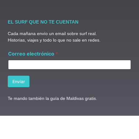
EL SURF QUE NO TE CUENTAN
Cada mañana envío un email sobre surf real.
Historias, viajes y todo lo que no sale en redes.
e
Correo electrónico
*
l
e
c
t
r
Enviar
ó
n
i
Te mando también la guía de Maldivas gratis.
c
o
e
l
e
c
t