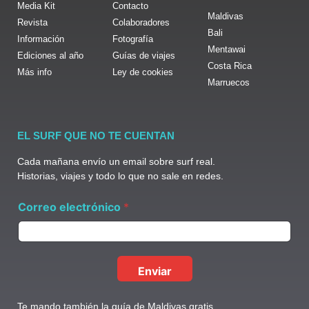
Media Kit
Contacto
Maldivas
Revista
Colaboradores
Bali
Información
Fotografía
Mentawai
Ediciones al año
Guías de viajes
Costa Rica
Más info
Ley de cookies
Marruecos
EL SURF QUE NO TE CUENTAN
Cada mañana envío un email sobre surf real.
Historias, viajes y todo lo que no sale en redes.
C
Correo electrónico
*
o
r
r
e
o
Enviar
C
o
r
Te mando también la guía de Maldivas gratis.