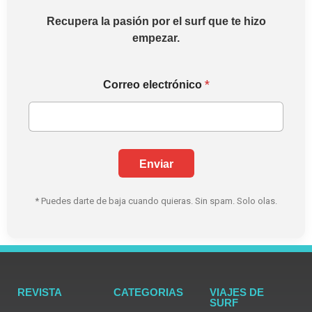
Recupera la pasión por el surf que te hizo
empezar.
*
*
Correo electrónico
C
o
r
r
e
o
Enviar
e
l
e
* Puedes darte de baja cuando quieras. Sin spam. Solo olas.
c
t
r
ó
n
i
c
REVISTA
CATEGORIAS
VIAJES DE
o
SURF