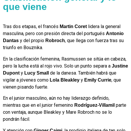
que viene
Tras dos etapas, el francés
lidera la general
Martin Coret
masculina, pero con presión directa del portugués
Antonio
y del propio
, que llega con fuerza tras su
Dantas
Robroch
triunfo en Bouznika.
En la clasificación femenina, Rasmussen se sitúa en cabeza,
pero la lucha está al rojo vivo. Solo un punto separa a
Justine
y
de la danesa. También habrá que
Dupont
Lucy Small
vigilar a jóvenes como
y
, que
Lola Bleakley
Emily Currie
vienen pisando fuerte.
En el junior masculino, aún no hay liderazgo definido,
mientras que en el junior femenino
parte
Rodríguez-Villamil
con ventaja, aunque Bleakley y Mare Robroch no se lo
pondrán fácil.
Y atención con
, la prodigio italiana de tan solo
Ginger Caimi