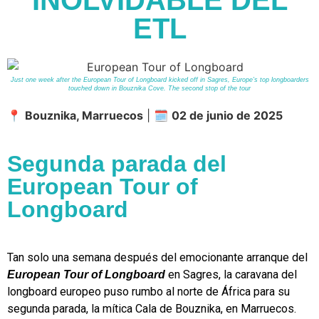
INOLVIDABLE DEL
ETL
Just one week after the European Tour of Longboard kicked off in Sagres, Europe’s top longboarders
touched down in Bouznika Cove. The second stop of the tour
📍
Bouznika, Marruecos
| 🗓️
02 de junio de 2025
Segunda parada del
European Tour of
Longboard
Tan solo una semana después del emocionante arranque del
en Sagres, la caravana del
European Tour of Longboard
longboard europeo puso rumbo al norte de África para su
segunda parada, la mítica Cala de Bouznika, en Marruecos.