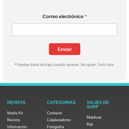
e
*
Correo electrónico
l
e
c
t
r
ó
Enviar
n
i
c
* Puedes darte de baja cuando quieras. Sin spam. Solo olas.
o
e
l
e
c
t
r
REVISTA
CATEGORIAS
VIAJES DE
ó
SURF
n
Media Kit
Contacto
i
Maldivas
Revista
Colaboradores
c
Bali
o
Información
Fotografía